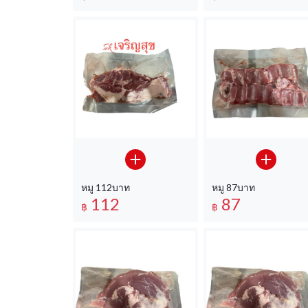
หมู 112บาท
หมู 87บาท
112
87
฿
฿