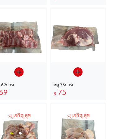
ู 69บาท
หมู 75บาท
69
75
฿