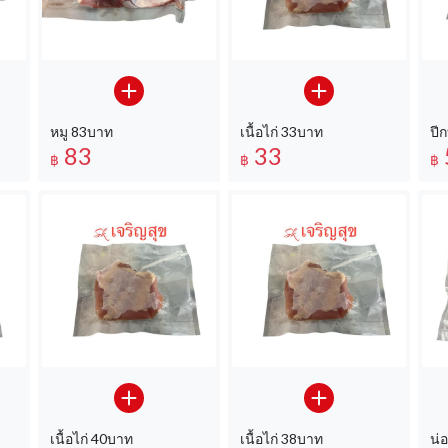
หมู 83บาท
เนื้อไก่ 33บาท
ปี
83
33
฿
฿
฿
เนื้อไก่ 40บาท
เนื้อไก่ 38บาท
น่