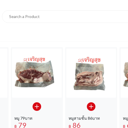
หมู 79บาท
หมูสามชั้น 86บาท
หม
79
86
฿
฿
฿