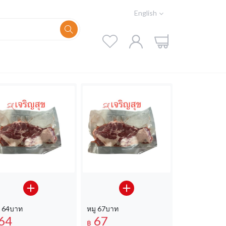
English
ู 64บาท
หมู 67บาท
64
67
฿