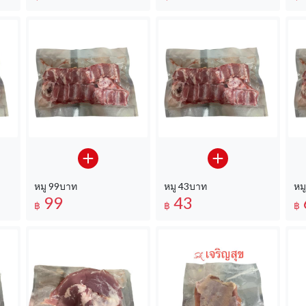
หมู 99บาท
หมู 43บาท
หม
99
43
฿
฿
฿