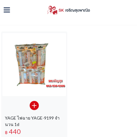
YAGE ไฟฉาย YAGE-9199 จํา
นวน 1d
440
฿